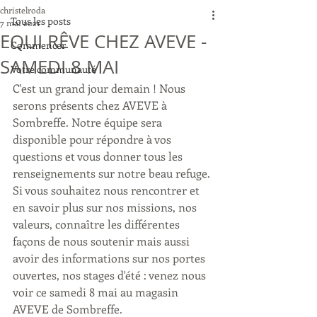
christelroda
Tous les posts
7 mai 2021
EQUI RÊVE CHEZ AVEVE -
Commencer
SAMEDI 8 MAI
Votre communauté
C'est un grand jour demain ! Nous 
serons présents chez AVEVE à 
Sombreffe. Notre équipe sera 
disponible pour répondre à vos 
questions et vous donner tous les 
renseignements sur notre beau refuge. 
Si vous souhaitez nous rencontrer et 
en savoir plus sur nos missions, nos 
valeurs, connaître les différentes 
façons de nous soutenir mais aussi 
avoir des informations sur nos portes 
ouvertes, nos stages d'été : venez nous 
voir ce samedi 8 mai au magasin 
AVEVE de Sombreffe. 