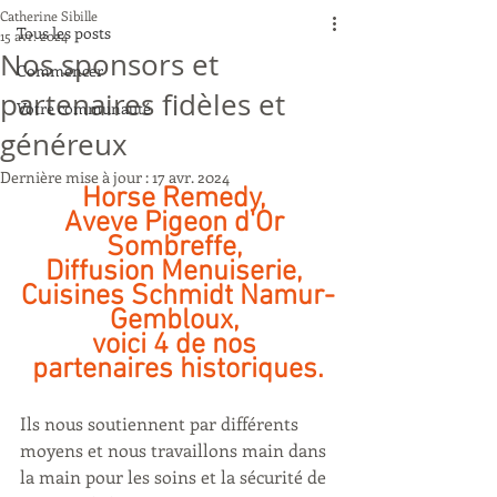
Catherine Sibille
Tous les posts
15 avr. 2024
Nos sponsors et
Commencer
partenaires fidèles et
Votre communauté
généreux
Dernière mise à jour :
17 avr. 2024
Horse Remedy, 
Aveve Pigeon d'Or 
Sombreffe, 
Diffusion Menuiserie, 
Cuisines Schmidt Namur-
Gembloux, 
voici 4 de nos 
partenaires historiques.
Ils nous soutiennent par différents 
moyens et nous travaillons main dans 
la main pour les soins et la sécurité de 