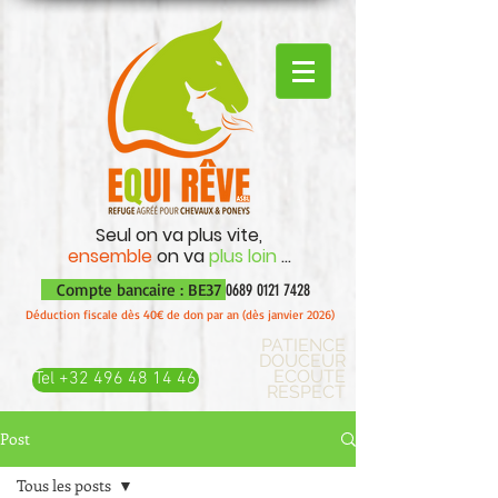
Seul on va plus vite,
ensemble
on va
plus loin
...
Compte bancaire : BE37
0689 0121 7428
Déduction fiscale dès 40€ de don par an (dès janvier 2026)
PATIENCE
DOUCEUR
ECOUTE
Tel +32 496 48 14 46
RESPECT
Post
Tous les posts