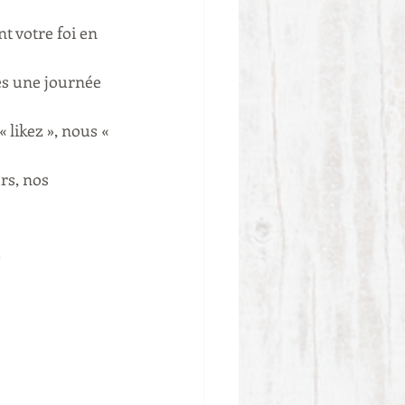
 votre foi en 
es une journée 
 likez », nous « 
rs, nos 
.