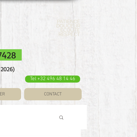
PATIENCE
DOUCEUR
ECOUTE
RESPECT
 7428
 2026)
Tel +32 496 48 14 46
ER
CONTACT