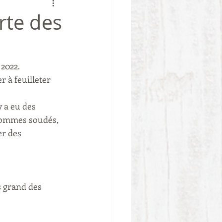
rte des

2022. 
 à feuilleter 
 a eu des 
 sommes soudés, 
r des 
s grand des 