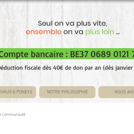
Seul on va plus vite,
ensemble
on va
plus loin
...
mpte bancaire : BE37 0689 0121
éduction fiscale dès 40€ de don par an (dès janvier
EVAUX & PONEYS
NOTRE PHILOSOPHIE
NOUS AID
re communauté