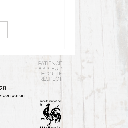
PATIENCE
DOUCEUR
ECOUTE
RESPECT
428
de don par an