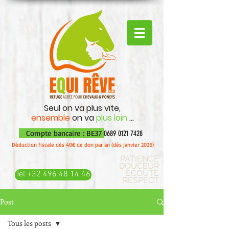
Seul on va plus vite,
ensemble
on va
plus loin
...
Compte bancaire : BE37
0689 0121 7428
Déduction fiscale dès 40€ de don par an (dès janvier 2026)
PATIENCE
DOUCEUR
ECOUTE
Tel +32 496 48 14 46
RESPECT
Post
Tous les posts