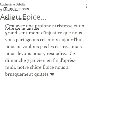
Catherine Sibille
Tous les posts
9 janv. 2024
Adieu Epice...
Commencer
C'est avec une profonde tristesse et un 
Votre communauté
grand sentiment d’injustice que nous 
vous partageons ces mots aujourd'hui, 
nous ne voulons pas les écrire... mais 
nous devons nous y résoudre... Ce 
dimanche 7 janvier, en fin d'après-
midi, notre chère Épice nous a 
brusquement quittés 💔