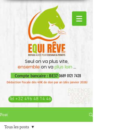
Seul on va plus vite,
ensemble
on va
plus loin
...
Compte bancaire : BE37
0689 0121 7428
Déduction fiscale dès 40€ de don par an (dès janvier 2026)
PATIENCE
DOUCEUR
ECOUTE
Tel +32 496 48 14 46
RESPECT
Post
Tous les posts