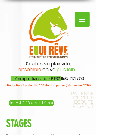
Seul on va plus vite,
ensemble
on va
plus loin
...
Compte bancaire : BE37
0689 0121 7428
Déduction fiscale dès 40€ de don par an (dès janvier 2026)
PATIENCE
DOUCEUR
ECOUTE
Tel +32 496 48 14 46
RESPECT
STAGES