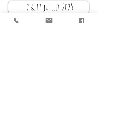
12 & 13 juillet 2025
Module 5
Pour avancer vers la finesse du
travail à pied
Pour plus d'informations, envoyez email à
equireve.asbl.evenements@gmail.com
Pour les stages que nous organisons, les
mutuelles offrent des remboursements sur
l’Assurance Complémentaire dans le cadre
d’activités pour enfants et adolescents.
Il suffit de venir avec le document de la
mutuelle que nous remplirons ensemble,
vous pourrez alors le remettre à votre
organisme et vous serez remboursé d'une
partie (40/50€ par stage pour 1-2 stage par
an par enfant, montant dépendant de la
mutuelle, non-cumulatif tous stages